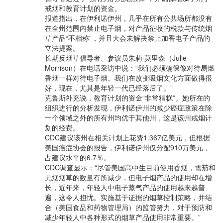
戒烟和教育计划的资金。
报道指出，在伊利诺伊州，几乎在所有公共场所都没有
在全州范围内禁止电子烟，对产品征收的税款与传统烟
草产品“不相称”，并且大会未解决禁止加香电子产品的
立法提案。
长期反烟草倡导者、参议员朱莉·莫里森（Julie
Morrison）在电话采访中说：“我们必须确保像对待易燃
香烟一样对待电子烟。我们在改变吸烟文化方面做得很
好，现在，尤其是年轻一代已经落后了。”
克鲁斯补充说，教育计划的资金“非常糟糕”。她所在的
组织进行的分析发现，伊利诺伊州的减少癌症政策在除
一个领域之外的所有州均优于其他州，这是该州戒烟计
划的经费。
CDC建议该州在相关计划上花费1.367亿美元，但根据
美国癌症协会的报告，伊利诺伊州仅分配910万美元，
占建议水平的6.7％。
CDC调查显示：“尽管美国高中生目前使用香烟，雪茄和
无烟烟草的数量有所减少，但电子烟产品的使用却在增
长，近年来，年轻人中电子蒸气产品的使用越来越普
遍，这令人担忧。实施基于证据的烟草控制策略，并结
合（美国食品和药物管理局）的监管努力，对于预防和
减少年轻人中各种形式的烟草产品使用非常重要。”