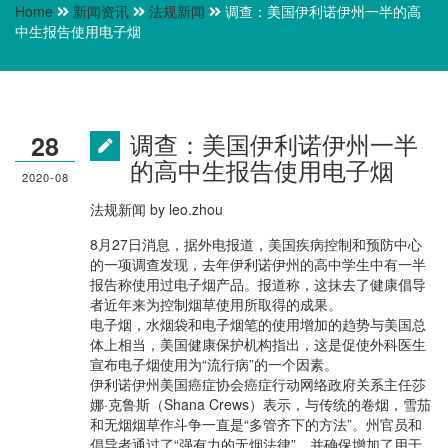
Home
新闻资讯
法规新闻
调查：美国伊利诺伊州一半的高
中生报告使用电子烟
调查：美国伊利诺伊州一半
28
的高中生报告使用电子烟
2020-08
法规新闻
by
leo.zhou
8月27日消息，据外电报道，美国疾病控制和预防中心
的一项调查发现，去年伊利诺伊州的高中学生中有一半
报告称使用过电子烟产品。报道称，这抹去了健康倡导
者近年来为控制烟草使用所取得的成果。
电子烟，水烟袋和电子烟笔的使用增加的趋势与美国总
体上相当，美国健康保护机构指出，这是促使外科医生
宣布电子烟使用为“流行病”的一个因素。
伊利诺伊州美国癌症协会癌症行动网络政府关系主任莎
娜·克鲁斯（Shana Crews）表示，与传统的卷烟，雪茄
和无烟烟草作斗争一直是“多管齐下的方法”。州官员和
倡导者通过了“强有力的无烟法律”，并确保增加了用于