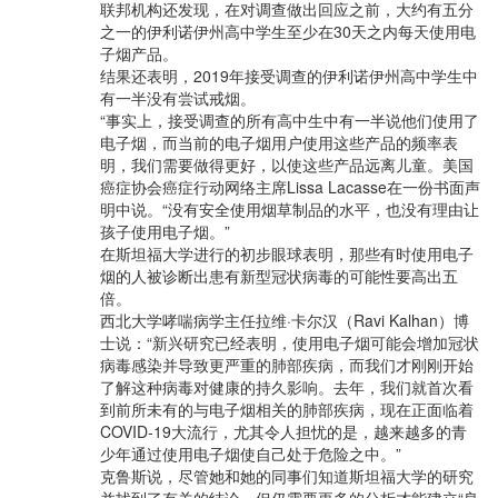
联邦机构还发现，在对调查做出回应之前，大约有五分
之一的伊利诺伊州高中学生至少在30天之内每天使用电
子烟产品。
结果还表明，2019年接受调查的伊利诺伊州高中学生中
有一半没有尝试戒烟。
“事实上，接受调查的所有高中生中有一半说他们使用了
电子烟，而当前的电子烟用户使用这些产品的频率表
明，我们需要做得更好，以使这些产品远离儿童。美国
癌症协会癌症行动网络主席Lissa Lacasse在一份书面声
明中说。“没有安全使用烟草制品的水平，也没有理由让
孩子使用电子烟。”
在斯坦福大学进行的初步眼球表明，那些有时使用电子
烟的人被诊断出患有新型冠状病毒的可能性要高出五
倍。
西北大学哮喘病学主任拉维·卡尔汉（Ravi Kalhan）博
士说：“新兴研究已经表明，使用电子烟可能会增加冠状
病毒感染并导致更严重的肺部疾病，而我们才刚刚开始
了解这种病毒对健康的持久影响。去年，我们就首次看
到前所未有的与电子烟相关的肺部疾病，现在正面临着
COVID-19大流行，尤其令人担忧的是，越来越多的青
少年通过使用电子烟使自己处于危险之中。”
克鲁斯说，尽管她和她的同事们知道斯坦福大学的研究