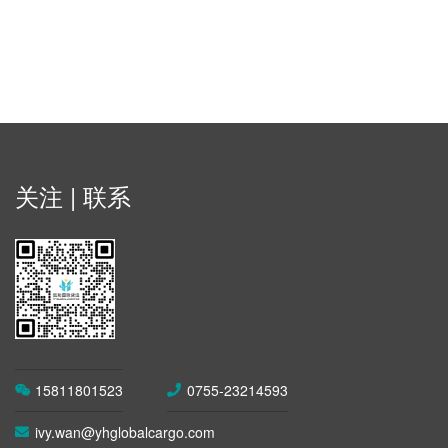
关注 | 联系
15811801523
0755-23214593
ivy.wan@yhglobalcargo.com