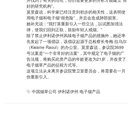
并找到了有关的结论，但仍需要更多的分析才能建立“良
好的研究机构”。
莫里森说，科学家已经注意到初步的相关性，这表明使
用电子烟和电子烟“很危险”，并且会造成肺部损害。
她补充说：“我打算重新引入一些立法，以试图加强法
律，使我们回到正轨，鼓励年轻人戒烟。”
除了禁止伊利诺伊州风味电子烟产品的措施外，她还率
先发起了一项倡议，该倡议起源于总检察长夸梅·拉乌尔
（Kwame Raoul）的办公室。莫里森说，参议院3699
号法案是“一个非常好的法案”，其中规定了电子烟的广
告法规，将购买此类产品的年龄更改为21岁，并改变了
电子烟草产品的征税方式等。
这项立法从未离开参议院警卫室委员会，将需要在一月
份重新引入。
中国烟草公司
伊利诺伊州
电子烟产品