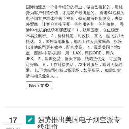
国际物流是一个非常细分的行业，做自己擅长的，用优
势为客户创造价值，才是客户最满意的。 香港K4包机为
电子烟客户群体带来了福音，特别是海外批发商，去除
外贸商，让客户直接享受一等的服务和一等的价格。 香
港K4包机的优势有哪些呢？ 1，航班固定，仓位稳定，
不易拉航班。 2，价格稳定，时效快，直飞，起飞后1天
抵达。 3，国外落地拆板，地面工作人员效率高，拆板
比其他航司更有效率，配合度高。 4，覆盖美国全境3
点，西部-中部-东部，周一LAX，周四ORD，周六
JFK。 5，深圳交货，当天下港，纸箱货优先，可提前
订好舱。 6，工作对接灵活，72小时服务，随时无忧沟
通。 以下为航司打板出货现场，如图所示： 如需出货
请与相关业务人…
阅读全文
强势推出美国电子烟空派专
17
线渠道
2021-07