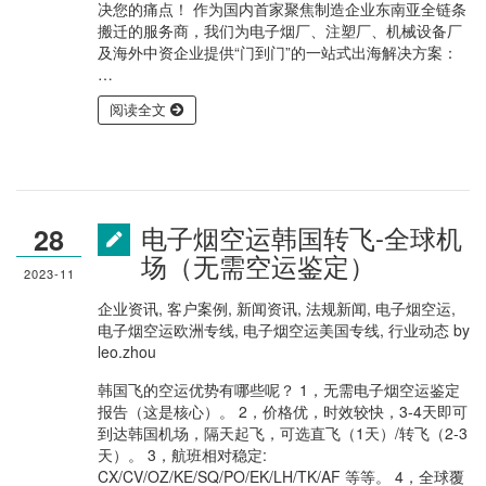
决您的痛点！ 作为国内首家聚焦制造企业东南亚全链条
搬迁的服务商，我们为电子烟厂、注塑厂、机械设备厂
及海外中资企业提供“门到门”的一站式出海解决方案：
…
阅读全文
电子烟空运韩国转飞-全球机
28
场（无需空运鉴定）
2023-11
企业资讯
,
客户案例
,
新闻资讯
,
法规新闻
,
电子烟空运
,
电子烟空运欧洲专线
,
电子烟空运美国专线
,
行业动态
by
leo.zhou
韩国飞的空运优势有哪些呢？ 1，无需电子烟空运鉴定
报告（这是核心）。 2，价格优，时效较快，3-4天即可
到达韩国机场，隔天起飞，可选直飞（1天）/转飞（2-3
天）。 3，航班相对稳定:
CX/CV/OZ/KE/SQ/PO/EK/LH/TK/AF 等等。 4，全球覆