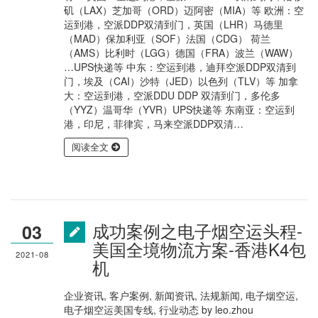
矶（LAX）芝加哥（ORD）迈阿密（MIA）等 欧洲：空
运到港，空派DDP双清到门，英国（LHR）马德里
（MAD）保加利亚（SOF）法国（CDG） 荷兰
（AMS）比利时（LGG）德国（FRA）波兰（WAW）
…UPS快递等 中东：空运到港，迪拜空派DDP双清到
门，埃及（CAI）沙特（JED）以色列（TLV）等 加拿
大：空运到港，空派DDU DDP 双清到门，多伦多
（YYZ）温哥华（YVR）UPS快递等 东南亚：空运到
港，印尼，菲律宾，马来空派DDP双清…
阅读全文
成功案例之电子烟空运头程-
03
美国全境物流方案-香港K4包
2021-08
机
企业资讯
,
客户案例
,
新闻资讯
,
法规新闻
,
电子烟空运
,
电子烟空运美国专线
,
行业动态
by
leo.zhou