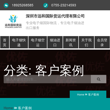
18925268585
0755-23214593
深圳市远和国际货运代理有限公司
专业电子烟国际物流，专注电子烟油进
出口服务
首
电子烟快
电子烟空
烟油进
新闻资
关于我
会员登
页
递
运
口
讯
们
录
分类:
客户案例
Home
客户案例
Home
客户案例