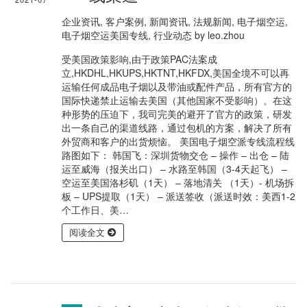
企业资讯
,
客户案例
,
新闻资讯
,
法规新闻
,
电子烟空运
,
电子烟空运美国专线
,
行业动态
by
leo.zhou
受美国政策影响,由于政策PAC法案成
立,HKDHL,HKUPS,HKTNT,HKFDX,美国全境不可以再
运输任何成品电子烟以及带油或配件产品，所有官方的
国际快递禁止运输去美国（其他国家不受影响）。在这
种形势的压迫下，我司完美的避开了官方的政策，研发
出一条自己的渠道线路，通过包机的方案，解决了所有
外贸商和客户的出货烦恼。 美国电子烟空派专线流程线
路图如下： 韩国飞：深圳货物交仓 – 操作 – 出仓 – 陆
运至威海（报关出口） – 水路至韩国（3-4天起飞） –
空运至美国洛杉矶（1天） – 落地清关 （1天）- 机场拆
板 – UPS提取（1天） – 派送签收（派送时效：美西1-2
个工作日、美…
阅读全文