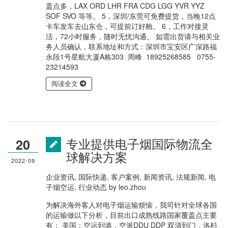
盖点多，LAX ORD LHR FRA CDG LGG YVR YYZ
SOF SVO 等等。 5，深圳/东莞可免费提货，当晚12点
卡车发车去山东仓，可提前订好舱。 6，工作对接灵
活，72小时服务，随时无忧沟通。 如需出货请与相关业
务人员确认，联系地址和方式：深圳市宝安区广深路福
永段1号星航大厦A栋303 周峰 18925268585 0755-
23214593
阅读全文
专业提供电子烟国际物流全
20
球解决方案
2022-09
企业资讯
,
国际快递
,
客户案例
,
新闻资讯
,
法规新闻
,
电
子烟空运
,
行业动态
by
leo.zhou
为解决海外客人对电子烟运输烦恼，我司针对全球各国
的运输做以下分析，目前出口成熟线路国家覆盖点主要
有： 美国：空运到港，空派DDU DDP 双清到门，洛杉