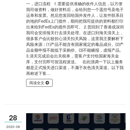
一，进口流程 1.需要提供准确的收件人信息，以方便
我司做资料，做好资料后，会给到您一个遥控号及电子
运单和发票。然后您发回给国外发件人，让发件联系目
的地的FedEx上门揽件，期间把我司提供的资料都打印
出来给到FedEx的揽件员即可。 2.货回到了香港或深圳
我司会安排报关行去清关处理。在进口到海关清关上，
很多客户会比较担心清关扣关风险，这里我主要解析下
风险来源：⑴产品不能含有国家规定的毒品成分。⑵产
品金额申报不能低于采购价。⑶不能瞒报，虚报产品。
3.清关完成后会出关税单，需客户支付给国家海关金
库，支付完即可按流程派送。 在此强调一下以上服务
都是正式报关进口渠道，不属于灰色清关渠道。以下我
再称述下客…
阅读全文
28
2020-08