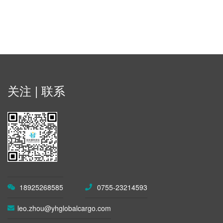
关注 | 联系
18925268585
0755-23214593
leo.zhou@yhglobalcargo.com