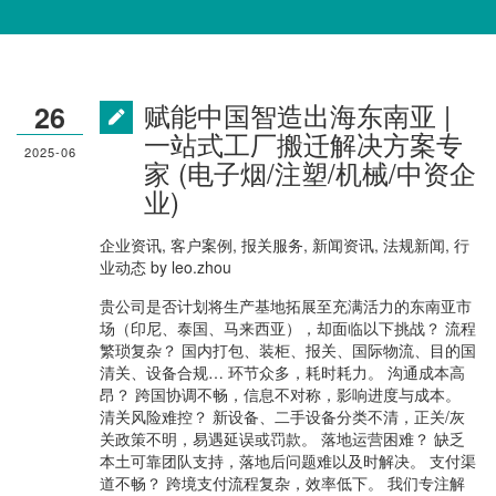
赋能中国智造出海东南亚 |
26
一站式工厂搬迁解决方案专
2025-06
家 (电子烟/注塑/机械/中资企
业)
企业资讯
,
客户案例
,
报关服务
,
新闻资讯
,
法规新闻
,
行
业动态
by
leo.zhou
贵公司是否计划将生产基地拓展至充满活力的东南亚市
场（印尼、泰国、马来西亚），却面临以下挑战？ 流程
繁琐复杂？ 国内打包、装柜、报关、国际物流、目的国
清关、设备合规… 环节众多，耗时耗力。 沟通成本高
昂？ 跨国协调不畅，信息不对称，影响进度与成本。
清关风险难控？ 新设备、二手设备分类不清，正关/灰
关政策不明，易遇延误或罚款。 落地运营困难？ 缺乏
本土可靠团队支持，落地后问题难以及时解决。 支付渠
道不畅？ 跨境支付流程复杂，效率低下。 我们专注解