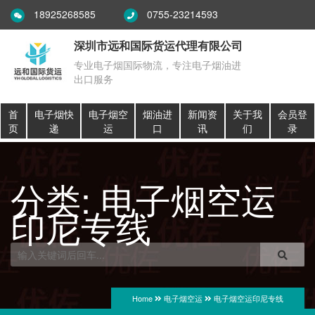
18925268585
0755-23214593
深圳市远和国际货运代理有限公司
专业电子烟国际物流，专注电子烟油进
出口服务
首
电子烟快
电子烟空
烟油进
新闻资
关于我
会员登
页
递
运
口
讯
们
录
分类:
电子烟空运
印尼专线
Home
电子烟空运
电子烟空运印尼专线