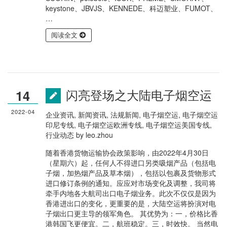
keystone、JBVJS、KENNEDE、科迈塑业、FUMOT、
…
阅读全文
闪亮登场之大陆电子烟空运
14
2022-04
企业资讯
,
新闻资讯
,
法规新闻
,
电子烟空运
,
电子烟空运
印尼专线
,
电子烟空运欧洲专线
,
电子烟空运美国专线
,
行业动态
by
leo.zhou
随着香港货物运输协会政策影响，由2022年4月30日
（星期六）起，任何人不得进口另类吸烟产品（包括电
子烟，加热烟产品及草本烟），包括以包裹及货物形式
进口修订条例的通知。应应对市场变化及调整，我司将
牵手内地各大航司出口电子烟业务。此次不仅仅是因为
香港进出口的变化，更重要的是，大陆空运将扮演对电
子烟出口更主导的领军角色。 其优势为：一，价格比香
港韩国飞更便宜。二，航班稳定。三，时效快。 当然电