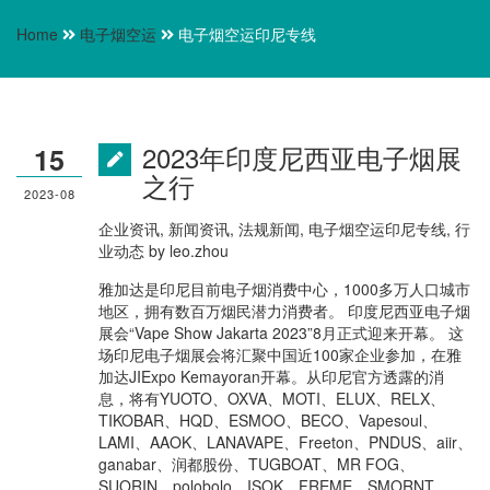
Home
电子烟空运
电子烟空运印尼专线
2023年印度尼西亚电子烟展
15
之行
2023-08
企业资讯
,
新闻资讯
,
法规新闻
,
电子烟空运印尼专线
,
行
业动态
by
leo.zhou
雅加达是印尼目前电子烟消费中心，1000多万人口城市
地区，拥有数百万烟民潜力消费者。 印度尼西亚电子烟
展会“Vape Show Jakarta 2023”8月正式迎来开幕。 这
场印尼电子烟展会将汇聚中国近100家企业参加，在雅
加达JIExpo Kemayoran开幕。从印尼官方透露的消
息，将有YUOTO、OXVA、MOTI、ELUX、RELX、
TIKOBAR、HQD、ESMOO、BECO、Vapesoul、
LAMI、AAOK、LANAVAPE、Freeton、PNDUS、aiir、
ganabar、润都股份、TUGBOAT、MR FOG、
SUORIN、polobolo、ISOK、FREME、SMORNT、