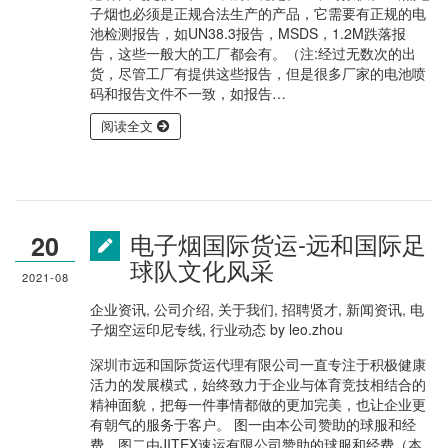
子烟也必须是正规合法生产的产品，它需要有正规的电
池检测报告，如UN38.3报告，MSDS，1.2M跌落报
告，这些一般大的工厂都会有。（注:经过无数次的出
货，尽管工厂有提供这些报告，但是很多厂家的电池喷
码和报告文件不一致，如报告…
阅读全文
电子烟国际货运-远和国际足
20
球队文化风采
2021-08
企业资讯
,
公司介绍
,
关于我们
,
招聘贤才
,
新闻资讯
,
电
子烟空运印尼专线
,
行业动态
by
leo.zhou
深圳市远和国际货运代理有限公司一直专注于积极健康
活力的发展模式，始终致力于企业与体育竞技相结合的
精神面貌，把每一件事情都做的更加完美，也让企业更
有朝气的服务于客户。 图一由本公司赞助的球服和经
费，图二由JITEX速运有限公司赞助的球服和经费（本