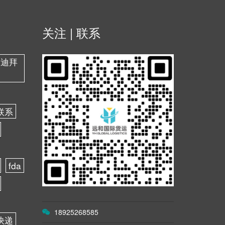
关注 | 联系
，迪拜
联系
fda
18925268585
快递