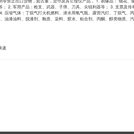
令禁止出口货物，如古董，货币及其它侵仅产品， 1. 易爆品： 烟花
； 2. 军用产品：枪支、武器、子弹、刀具、尖锐利器等； 3. 支票
4. 压缩气体：丁烷气打火机燃料、潜水用氧气瓶、露营汽灯、丁烷气、
燃料、油漆油料、脱漆剂、釉质、染料、胶水、粘合剂、丙酮、醇类物质、
快递