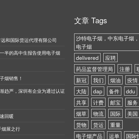
文章
Tags
沙特电子烟，中东电子烟
市远和国际货运代理有限公司
电子烟
一半的高中生报告使用电子烟
delivered
应聘
药品监督管理局
注册
子烟销售！
新冠
我们
烟油
疫情
渐趋严，深圳有企业为通过认证
大陆
dap
备件
ddu
共享
计费
邮宝
服务
烟草
物流
国际
美国
速回暖
货物
货运
重量
子烟展之行
电子烟产品
运单
国际