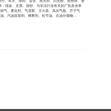
、爆竹、军火、弹药、雷管、黑火药、闪光粉、照明弹、警
及传单：现金、支票、假钞、与非法行业有关的广告及传单
丙烷气、雾化剂、气溶胶、灭火器、高压气瓶、芥子气
汽油、汽油添加剂、稀释剂、松节油、石油分馏物…